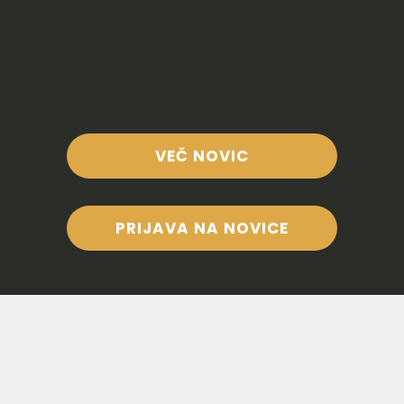
VEČ NOVIC
PRIJAVA NA NOVICE
Postanimo prijatelji!
Spremljate z nami zgodbe,
ustvarjene za boljši jutri