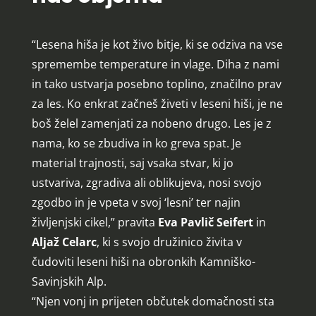
“Lesena hiša je kot živo bitje, ki se odziva na vse
spremembe temperature in vlage. Diha z nami
in tako ustvarja posebno toplino, značilno prav
za les. Ko enkrat začneš živeti v leseni hiši, je ne
boš želel zamenjati za nobeno drugo. Les je z
nama, ko se zbudiva in ko greva spat. Je
material trajnosti, saj vsaka stvar, ki jo
ustvariva, zgradiva ali oblikujeva, nosi svojo
zgodbo in je vpeta v svoj ‘lesni’ ter najin
življenjski cikel,” pravita
Eva Pavlič Seifert
in
Aljaž Celarc
, ki s svojo družinico živita v
čudoviti leseni hiši na obronkih Kamniško-
Savinjskih Alp.
“Njen vonj in prijeten občutek domačnosti sta