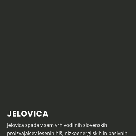
JELOVICA
Jelovica spada v sam vrh vodilnih slovenskih
proizvajalcev lesenih hiš, nizkoenergijskih in pasivnih