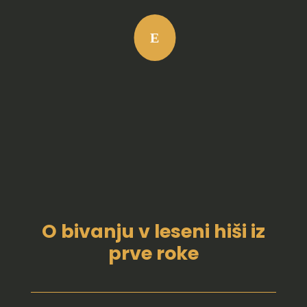
E
O bivanju v leseni hiši iz
prve roke