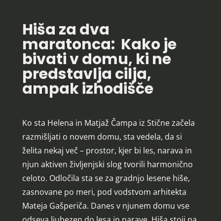
Hiša za dva
maratonca:
Kako je
bivati v domu, ki ne
predstavlja cilja,
ampak izhodišče
Ko sta Helena in Matjaž Čampa iz Stične začela
razmišljati o novem domu, sta vedela, da si
želita nekaj več – prostor, kjer bi les, narava in
njun aktiven življenjski slog tvorili harmonično
celoto. Odločila sta se za gradnjo lesene hiše,
zasnovane po meri, pod vodstvom arhitekta
Mateja Gašperiča. Danes v njunem domu vse
odseva ljubezen do lesa in narave. Hiša stoji na