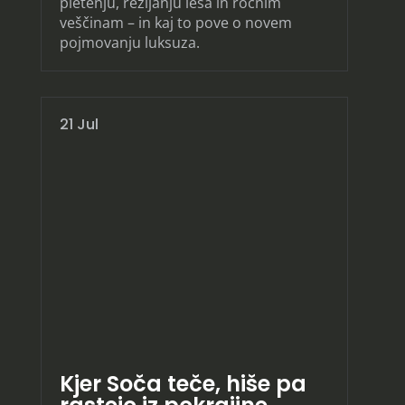
pletenju, rezljanju lesa in ročnim
veščinam – in kaj to pove o novem
pojmovanju luksuza.
21 Jul
Kjer Soča teče, hiše pa