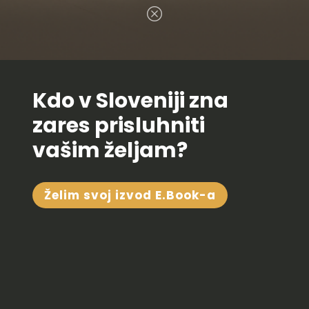
Kdo v Sloveniji zna
zares prisluhniti
vašim željam?
Želim svoj izvod E.Book-a