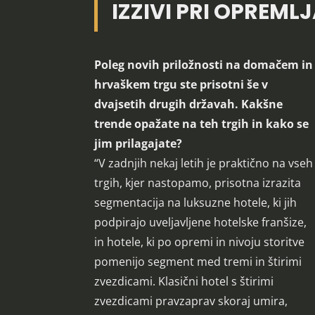
IZZIVI PRI OPREM
Poleg novih priložnosti na domačem in
hrvaškem trgu ste prisotni še v
dvajsetih drugih državah. Kakšne
trende opažate na teh trgih in kako se
jim prilagajate?
“V zadnjih nekaj letih je praktično na vseh
trgih, kjer nastopamo, prisotna izrazita
segmentacija na luksuzne hotele, ki jih
podpirajo uveljavljene hotelske franšize,
in hotele, ki po opremi in nivoju storitve
pomenijo segment med tremi in štirimi
zvezdicami. Klasični hotel s štirimi
zvezdicami pravzaprav skoraj umira,