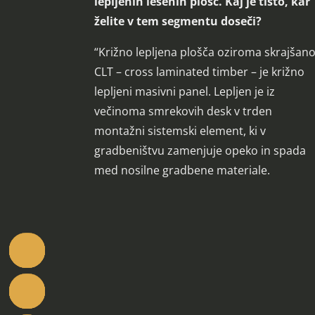
lepljenih lesenih plošč. Kaj je tisto, kar
želite v tem segmentu doseči?
“Križno lepljena plošča oziroma skrajšan
CLT – cross laminated timber – je križno
lepljeni masivni panel. Lepljen je iz
večinoma smrekovih desk v trden
montažni sistemski element, ki v
gradbeništvu zamenjuje opeko in spada
med nosilne gradbene materiale.