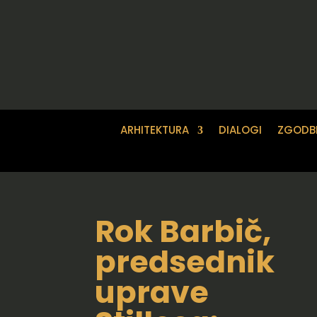
ARHITEKTURA
DIALOGI
ZGODB
Rok Barbič,
predsednik
uprave