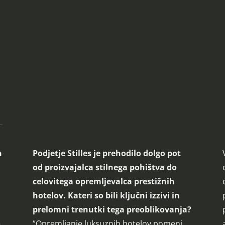
n
Podjetje Stilles je prehodilo dolgo pot
od proizvajalca stilnega pohištva do
celovitega opremljevalca prestižnih
hotelov. Kateri so bili ključni izzivi in
prelomni trenutki tega preoblikovanja?
o
“Opremljanje luksuznih hotelov pomeni