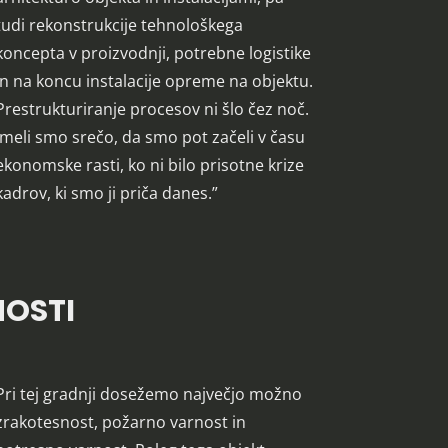
tudi rekonstrukcije tehnološkega
koncepta v proizvodnji, potrebne logistike
in na koncu instalacije opreme na objektu.
Prestrukturiranje procesov ni šlo čez noč.
Imeli smo srečo, da smo pot začeli v času
ekonomske rasti, ko ni bilo prisotne krize
kadrov, ki smo ji priča danes.”
NOSTI
Pri tej gradnji dosežemo največjo možno
zrakotesnost, požarno varnost in