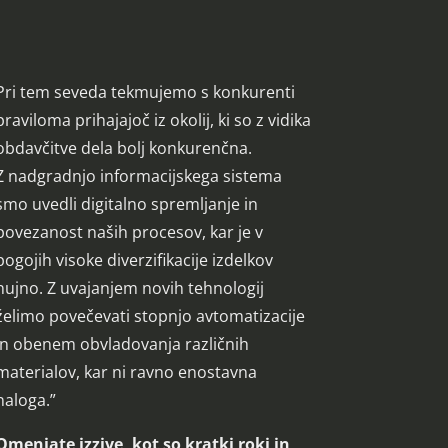
Pri tem seveda tekmujemo s konkurenti
praviloma prihajajoč iz okolij, ki so z vidika
obdavčitve dela bolj konkurenčna.
Z nadgradnjo informacijskega sistema
smo uvedli digitalno spremljanje in
povezanost naših procesov, kar je v
pogojih visoke diverzifikacije izdelkov
nujno. Z uvajanjem novih tehnologij
želimo povečevati stopnjo avtomatizacije
in obenem obvladovanja različnih
materialov, kar ni ravno enostavna
naloga.”
Omenjate izzive, kot so kratki roki in