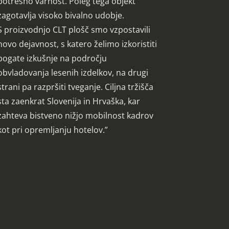
potresno varnost. Poleg tega objekt
zagotavlja visoko bivalno udobje.
S proizvodnjo CLT plošč smo vzpostavili
novo dejavnost, s katero želimo izkoristiti
bogate izkušnje na področju
obvladovanja lesenih izdelkov, na drugi
strani pa razpršiti tveganje. Ciljna tržišča
sta zaenkrat Slovenija in Hrvaška, kar
zahteva bistveno nižjo mobilnost kadrov
kot pri opremljanju hotelov.”