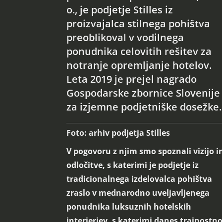
o., je podjetje Stilles iz
proizvajalca stilnega pohištva
preoblikoval v vodilnega
ponudnika celovitih rešitev za
notranje opremljanje hotelov.
Leta 2019 je prejel nagrado
Gospodarske zbornice Slovenije
za izjemne podjetniške dosežke.
Foto: arhiv podjetja Stilles
V pogovoru z njim smo spoznali vizijo i
odločitve, s katerimi je podjetje iz
tradicionalnega izdelovalca pohištva
zraslo v mednarodno uveljavljenega
ponudnika luksuznih hotelskih
interierjev, s katerimi danes trajnostn