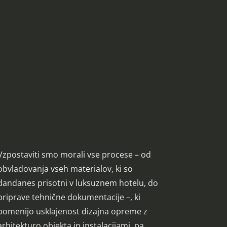
Vzpostaviti smo morali vse procese – od
obvladovanja vseh materialov, ki so
dandanes prisotni v luksuznem hotelu, do
priprave tehnične dokumentacije –, ki
pomenijo usklajenost dizajna opreme z
arhitekturo objekta in instalacijami, pa