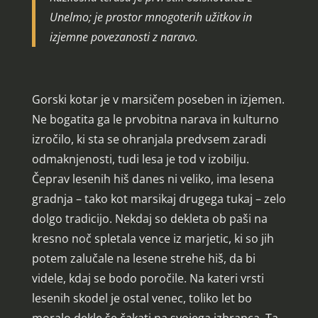
Unelmo; je prostor mnogoterih užitkov in
izjemne povezanosti z naravo.
Gorski kotar je v marsičem poseben in izjemen.
Ne bogatita ga le prvobitna narava in kulturno
izročilo, ki sta se ohranjala predvsem zaradi
odmaknjenosti, tudi lesa je tod v izobilju.
Čeprav lesenih hiš danes ni veliko, ima lesena
gradnja – tako kot marsikaj drugega tukaj – zelo
dolgo tradicijo. Nekdaj so dekleta ob paši na
kresno noč spletala vence iz marjetic, ki so jih
potem zalučale na lesene strehe hiš, da bi
videle, kdaj se bodo poročile. Na kateri vrsti
lesenih skodel je ostal venec, toliko let bo
moralo dekle še čakati na svojega izbranca. Ta