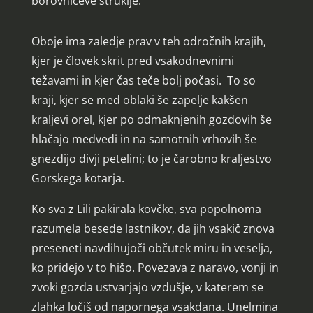
borovničeve štruklje.
Oboje ima zaledje prav v teh odročnih krajih,
kjer je človek skrit pred vsakodnevnimi
težavami in kjer čas teče bolj počasi. To so
kraji, kjer se med oblaki še zapelje kakšen
kraljevi orel, kjer po odmaknjenih gozdovih še
hlačajo medvedi in na samotnih vrhovih še
gnezdijo divji petelini; to je čarobno kraljestvo
Gorskega kotarja.
Ko sva z Lili pakirala kovčke, sva popolnoma
razumela besede lastnikov, da jih vsakič znova
preseneti navdihujoči občutek miru in veselja,
ko pridejo v to hišo. Povezava z naravo, vonji in
zvoki gozda ustvarjajo vzdušje, v katerem se
zlahka ločiš od napornega vsakdana. Unelmina