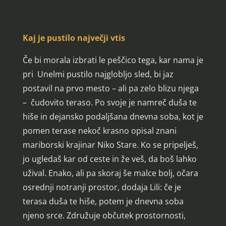
Kaj je pustilo največji vtis
Če bi morala izbrati le peščico tega, kar nama je
pri Unelmi pustilo najglobljo sled, bi jaz
postavil na prvo mesto – ali pa zelo blizu njega
– čudovito teraso. Po svoje je namreč duša te
hiše in dejansko podaljšana dnevna soba, kot je
pomen terase nekoč krasno opisal znani
mariborski krajinar Niko Stare. Ko se pripelješ,
jo ugledaš kar od ceste in že veš, da boš lahko
užival. Enako, ali pa skoraj še malce bolj, očara
osrednji notranji prostor, dodaja Lili: če je
terasa duša te hiše, potem je dnevna soba
njeno srce. Združuje občutek prostornosti,