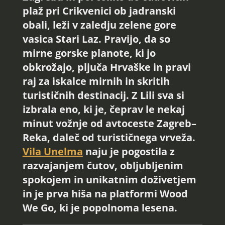
plaž pri Crikvenici ob jadranski
obali, leži v zaledju zelene gore
vasica Stari Laz. Pravijo, da so
mirne gorske planote, ki jo
obkrožajo, pljuča Hrvaške in pravi
raj za iskalce mirnih in skritih
turističnih destinacij. Z Lili sva si
izbrala eno, ki je, čeprav le nekaj
minut vožnje od avtoceste Zagreb–
Reka, daleč od turističnega vrveža.
Vila Unelma
naju je pogostila z
razvajanjem čutov, obljubljenim
spokojem in unikatnim doživetjem
in je prva hiša na platformi Wood
We Go, ki je popolnoma lesena.