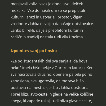
menjavali vplivi, vsak je dodal svoj delček
mozaika. Vse do naših dni so se prepletali
kulturni izrazi in ustvarjali prostor, čigar
vrednote zlahka osvojijo današnje obiskovalce.
Lahko bi rekli, da je s prepletom kultur in
različnih tradicij nastala tudi vila Unelma.
Izpolnitev sanj po finsko
»Že od študentskih dni sva sanjala, da bova
nekoč imela hišo nekje v Gorskem kotarju. Ker
sva načrtovala družino, obenem pa bila polno
zaposlena, sva ugotovila, da morava hišo
postaviti na mestu, kjer bo zlahka dostopna.
Torej blizu avtoceste in glede na velike količine
snega, ki zapade tukaj, tudi blizu glavne ceste,