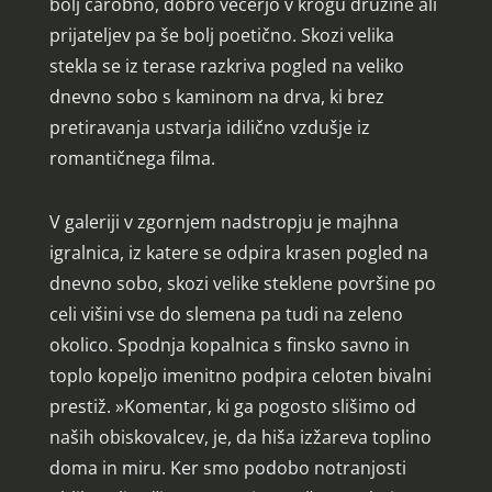
bolj čarobno, dobro večerjo v krogu družine ali
prijateljev pa še bolj poetično. Skozi velika
stekla se iz terase razkriva pogled na veliko
dnevno sobo s kaminom na drva, ki brez
pretiravanja ustvarja idilično vzdušje iz
romantičnega filma.
V galeriji v zgornjem nadstropju je majhna
igralnica, iz katere se odpira krasen pogled na
dnevno sobo, skozi velike steklene površine po
celi višini vse do slemena pa tudi na zeleno
okolico. Spodnja kopalnica s finsko savno in
toplo kopeljo imenitno podpira celoten bivalni
prestiž. »Komentar, ki ga pogosto slišimo od
naših obiskovalcev, je, da hiša izžareva toplino
doma in miru. Ker smo podobo notranjosti