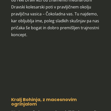
ob reki Dravi leži ob znameniti mednarodni
Dravski kolesarski poti v pravljičnem okolju
pravljična vasica – Čokoladna vas. Tu najdemo,
kar obljublja ime, poleg sladkih skušnjav pa nas
pričaka še bogat in dobro premišljen trajnostni
koncept.
Kralj Bohinja, z macesnovim
ogrinjalom