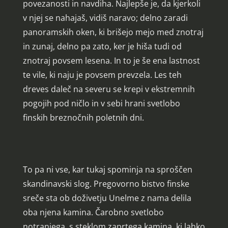
povezanosti in navdiha. Najlepše je, da kjerkoli
v njej se nahajaš, vidiš naravo; delno zaradi
panoramskih oken, ki brišejo mejo med znotraj
in zunaj, delno pa zato, ker je hiša tudi od
znotraj povsem lesena. In to je še ena lastnost
te vile, ki naju je povsem prevzela. Les teh
dreves daleč na severu se krepi v ekstremnih
pogojih pod ničlo in v sebi hrani svetlobo
finskih breznočnih poletnih dni.
To pa ni vse, kar tukaj spominja na sproščen
skandinavski slog. Pregovorno bistvo finske
sreče sta ob doživetju Unelme z nama delila
oba njena kamina. Čarobno svetlobo
notranjega, s steklom zaprtega kamina, ki lahko