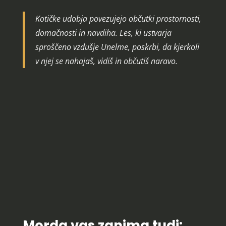
Kotičke udobja povezujejo občutki prostornosti,
domačnosti in navdiha. Les, ki ustvarja
sproščeno vzdušje Unelme, poskrbi, da kjerkoli
v njej se nahajaš, vidiš in občutiš naravo.
Uživamo, ko lahko z vami delimo
naše navdušenje do lesa.
Če želite prebrati več takih člankov,
vas vabimo, da se
naročite na naše
novice
!
Morda vas zanima tudi: