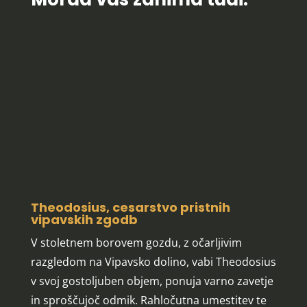
Theodosius, cesarstvo pristnih
vipavskih zgodb
V stoletnem borovem gozdu, z očarljivim
razgledom na Vipavsko dolino, vabi Theodosius
v svoj gostoljuben objem, ponuja varno zavetje
in sproščujoč odmik. Rahločutna umestitev te