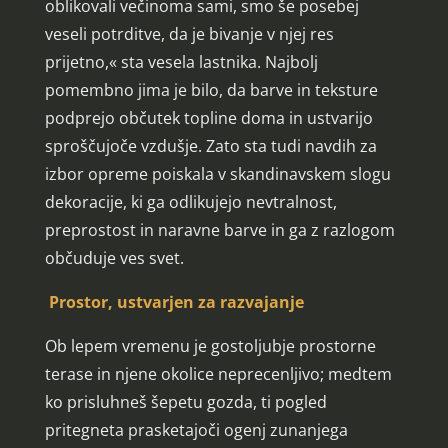
oblikovali večinoma sami, smo še posebej
veseli potrditve, da je bivanje v njej res
prijetno,« sta vesela lastnika. Najbolj
pomembno jima je bilo, da barve in teksture
podprejo občutek topline doma in ustvarijo
sproščujoče vzdušje. Zato sta tudi navdih za
izbor opreme poiskala v skandinavskem slogu
dekoracije, ki ga odlikujejo nevtralnost,
preprostost in naravne barve in ga z razlogom
občuduje ves svet.
Prostor, ustvarjen za razvajanje
Ob lepem vremenu je gostoljubje prostorne
terase in njene okolice neprecenljivo; medtem
ko prisluhneš šepetu gozda, ti pogled
pritegneta prasketajoči ogenj zunanjega