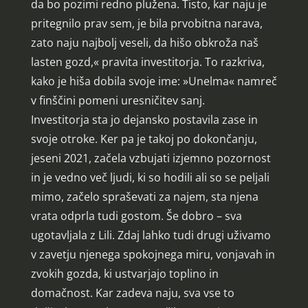
da bo pozimi redno plužena. Tisto, kar naju je
pritegnilo prav sem, je bila prvobitna narava,
zato naju najbolj veseli, da hišo obkroža naš
lasten gozd,« pravita investitorja. To razkriva,
kako je hiša dobila svoje ime: »Unelma« namreč
v finščini pomeni uresničitev sanj.
Investitorja sta jo dejansko postavila zase in
svoje otroke. Ker pa je takoj po dokončanju,
jeseni 2021, začela vzbujati izjemno pozornost
in je vedno več ljudi, ki so hodili ali so se peljali
mimo, začelo spraševati za najem, sta njena
vrata odprla tudi gostom. Še dobro – sva
ugotavljala z Lili. Zdaj lahko tudi drugi uživamo
v zavetju njenega spokojnega miru, vonjavah in
zvokih gozda, ki ustvarjajo toplino in
domačnost. Kar zadeva naju, sva vse to