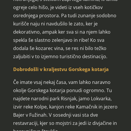
ogreje celo hišo, je videti iz vseh kotičkov
osrednjega prostora. Pa tudi zunanje sodobno
kurišče naju ni navdušilo le zato, ker je
dekorativno, ampak ker sva si na njem lahko
spekla še slastno zelenjavo in ribe! Ko sva
dodala še kozarec vina, se res ni bilo težko
zaljubiti v to izjemno turistično destinacijo.
Dobrodošli v kraljestvu Gorskega kotarja
Če imate vsaj nekaj časa, vam lahko naravno
okolje Gorskega kotarja ponudi ogromno. Tu
najdete narodni park Risnjak, jamo Lokvarka,
izvir reke Kolpe, kanjon reke Kamačnik in jezero
Bajer v Fužinah. V sosednji vasi sta dve
restavraciji, kjer so mojstri za jedi iz divjačine in