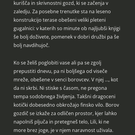
kurišča in skrivnostni gozd, ki se začenja v
zaledju. Za posebne trenutke sta na leseno
konstrukcijo terase obešeni veliki pleteni
gugalnici: v katerih so minute ob najljubši knjigi
še bolj doživete, pomenek v dobri družbi pa še
bolj navdihujoč.
Ko se želiš poglobiti vase ali pa se zgolj
prepustiti dnevu, pa ni boljšega od viseče
mreže, obešene v senci borovcev. V njej …, kot
da ni skrbi. Ni stiske s časom, ne pregona
tempa sodobnega življenja. Takšni dragoceni
kotički dobesedno obkrožajo finsko vilo. Borov
gozdič se izkaže za odličen prostor, kjer lahko
napolniš pljuča in pretegneš telo, Lili, ki ne
more brez joge, je v njem naravnost uživala.