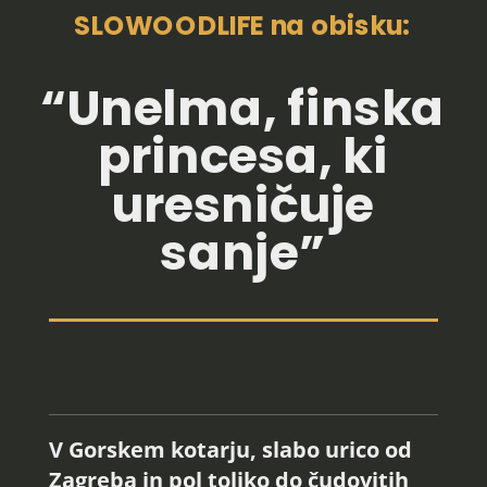
SLOWOODLIFE na obisku:
“Unelma, finska
princesa, ki
uresničuje
sanje”
V Gorskem kotarju, slabo urico od
Zagreba in pol toliko do čudovitih