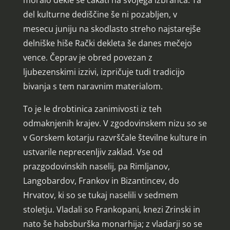
del kulturne dediščine še ni pozabljen, v
mesecu juniju na skodlasto streho najstarejše
delniške hiše Rački dekleta še danes mečejo
vence. Čeprav je obred povezan z
ljubezenskimi izzivi, izpričuje tudi tradicijo
bivanja s tem naravnim materialom.
To je le drobtinica zanimivosti iz teh
odmaknjenih krajev. V zgodovinskem nizu so se
v Gorskem kotarju razvrščale številne kulture in
ustvarile neprecenljiv zaklad. Vse od
prazgodovinskih naselij, pa Rimljanov,
Langobardov, Frankov in Bizantincev, do
Hrvatov, ki so se tukaj naselili v sedmem
stoletju. Vladali so Frankopani, knezi Zrinski in
nato še habsburška monarhija; z vladarji so se