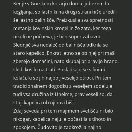
Ker je v Gorskem kotarju doma ljubezen do
kegljanja, so lastniki na drugi strani hiše uredili
še lastno balinišče. Preizkusila sva spretnosti
metanja kovinskih krogel in že zato, ker tega
nikoli ne počneva, je bilo super zabavno.
Slednjič sva nedaleč od balinišča odkrila še
staro kapelico. Enkrat letno se ob njej pri maši
zberejo domačini, nato skupaj pripravijo hrano,
sledi kosilo na trati. Posladkajo se s finimi
kolači, ki se jih najbolj veselijo otroci. Pri tem
tradicionalnem dogodku z veseljem sodeluje
tudi vsa družina iz Unelme, prav veseli so, da
stoji kapelica ob njihovi hiši.
Zdaj seveda pri tem majhnem svetišču ni bilo
nikogar, kapelica naju je počastila s tihoto in
spokojem. Čudovito je zaokrožila najino