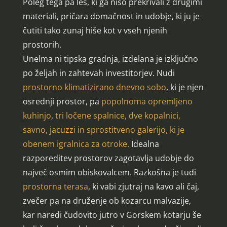
Poleg tega pa les, ki ga niso prekrivali z drugimi
materiali, pričara domačnost in udobje, ki ju je
čutiti tako zunaj hiše kot v vseh njenih
prostorih.
Unelma ni tipska gradnja, izdelana je izključno
po željah in zahtevah investitorjev. Nudi
prostorno klimatizirano dnevno sobo
, ki je njen
osrednji prostor, pa
popolnoma opremljeno
kuhinjo
,
tri ločene spalnice, dve kopalnici,
savno, jacuzzi in sprostitveno galerijo, ki je
obenem igralnica za otroke.
Idealna
razporeditev prostorov zagotavlja udobje do
največ osmim obiskovalcem. Razkošna je tudi
prostorna terasa
, ki vabi zjutraj na kavo ali čaj,
zvečer pa na druženje ob kozarcu malvazije,
kar naredi čudovito jutro v Gorskem kotarju še