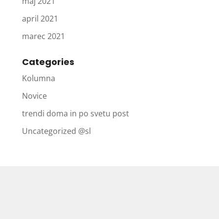
maj 2021
april 2021
marec 2021
Categories
Kolumna
Novice
trendi doma in po svetu post
Uncategorized @sl
Postanimo prijatelji!
Spremljate z nami zgodbe,
ustvarjene za boljši jutri