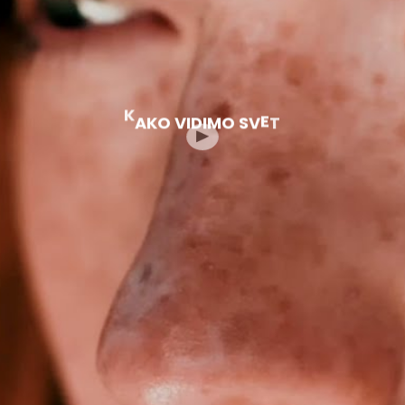
K
A
K
O
V
I
D
I
M
O
S
V
E
T