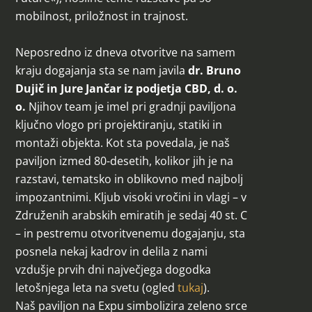
mobilnost, priložnost in trajnost.
Neposredno iz dneva otvoritve na samem
kraju dogajanja sta se nam javila
dr. Bruno
Dujič in Jure Jančar iz podjetja CBD, d. o.
o.
Njihov team je imel pri gradnji paviljona
ključno vlogo pri projektiranju, statiki in
montaži objekta. Kot sta povedala, je naš
paviljon izmed 80-desetih, kolikor jih je na
razstavi, tematsko in oblikovno med najbolj
impozantnimi. Kljub visoki vročini in vlagi – v
Združenih arabskih emiratih je sedaj 40 st. C
– in pestremu otvoritvenemu dogajanju, sta
posnela nekaj kadrov in delila z nami
vzdušje prvih dni največjega dogodka
letošnjega leta na svetu (ogled
tukaj
).
Naš paviljon na Expu simbolizira zeleno srce