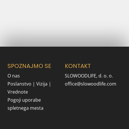
Spremljate z nami zgodbe,
ustvarjene za boljši jutri
NAŠ NEWSLETTER
SPOZNAJMO SE
KONTAKT
O nas
SLOWOODLIFE, d. o. o.
Poslanstvo | Vizija |
office@slowoodlife.com
Vrednote
Pogoji uporabe
spletnega mesta