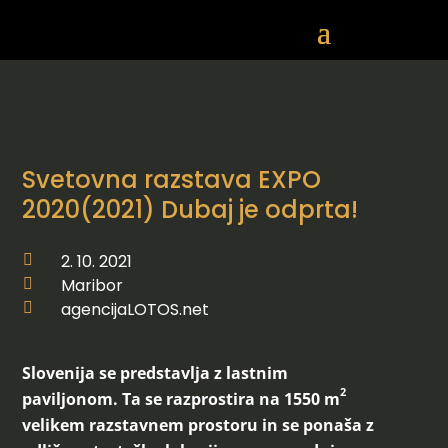
Svetovna razstava EXPO
2020(2021) Dubaj je odprta!
2. 10. 2021

Maribor

agencijaLOTOS.net

Slovenija se predstavlja z lastnim
2
paviljonom. Ta se razprostira na 1550 m
velikem razstavnem prostoru in se ponaša z