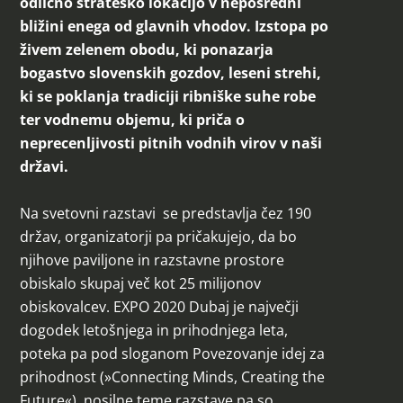
odlično strateško lokacijo v neposredni
bližini enega od glavnih vhodov. Izstopa po
živem zelenem obodu, ki ponazarja
bogastvo slovenskih gozdov, leseni strehi,
ki se poklanja tradiciji ribniške suhe robe
ter vodnemu objemu, ki priča o
neprecenljivosti pitnih vodnih virov v naši
državi.
Na svetovni razstavi se predstavlja čez 190
držav, organizatorji pa pričakujejo, da bo
njihove paviljone in razstavne prostore
obiskalo skupaj več kot 25 milijonov
obiskovalcev. EXPO 2020 Dubaj je največji
dogodek letošnjega in prihodnjega leta,
poteka pa pod sloganom Povezovanje idej za
prihodnost (»Connecting Minds, Creating the
Future«), nosilne teme razstave pa so