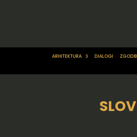
ARHITEKTURA
DIALOGI
ZGODB
SLOV