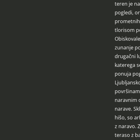
teren je n
pogledi, or
prometnih 
tlorisom p
Obiskovale
zunanje po
drugačni l
katerega se
ponuja pog
Ljubljansko
površinami
naravnim o
narave. Sk
hišo, so arh
z naravo. 
teraso z b