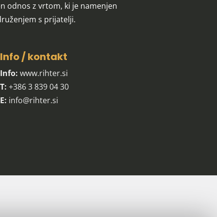
 odnos z vrtom, ki je namenjen
ruženjem s prijatelji.
Info / kontakt
Info:
www.rihter.si
T:
+386 3 839 04 30
E:
info@rihter.si
NAŠ NEWSLETTER