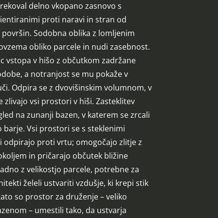
arekoval delno vkopano zasnovo s
ientiranimi proti naravi in stran od
površin. Sodobna oblika z lomljenim
ovzema obliko parcele in nudi zasebnost.
c vstopa v hišo z občutkom zadržane
dobe, a notranjost se mu pokaže v
uči. Odpira se z dvovišinskim volumnom, v
 zlivajo vsi prostori v hiši. Zasteklitev
led na zunanji bazen, v katerem se zrcali
 barje. Vsi prostori se s steklenimi
 odpirajo proti vrtu; omogočajo zlitje z
koljem in pričarajo občutek bližine
ladno z velikostjo parcele, potrebne za
itekti želeli ustvariti vzdušje, ki krepi stik
Zato so prostor za druženje – veliko
azenom – umestili tako, da ustvarja