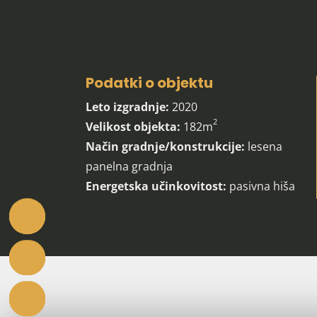
Podatki o objektu
Leto izgradnje:
2020
2
Velikost objekta:
182m
Način gradnje/konstrukcije:
lesena
panelna gradnja
Energetska učinkovitost:
pasivna hiša
Postanimo prijatelji!
Spremljate z nami zgodbe, u