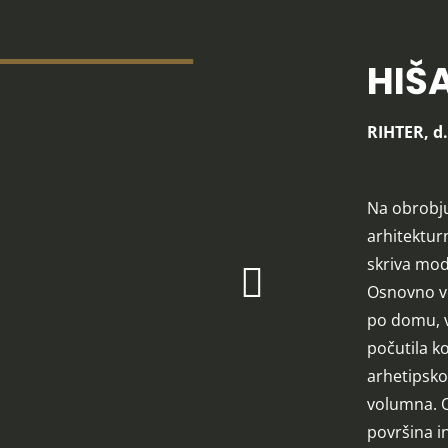
HIŠ
RIHTER, d.
Na obrobju
arhitektur
skriva mo
Osnovno vod
po domu, v
počutila k
arhetipsko
volumna. O
površina in