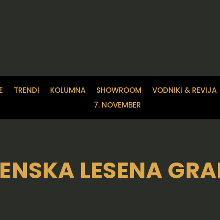
E
TRENDI
KOLUMNA
SHOWROOM
VODNIKI & REVIJA
7. NOVEMBER
ENSKA LESENA GR