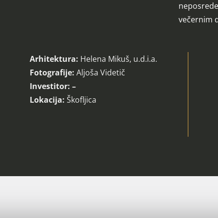
neposreden
večernim d
Arhitektura:
Helena Mikuš, u.d.i.a.
Fotografije:
Aljoša Videtič
Investitor: –
Lokacija:
Škofljica
stvarjene za boljši jutri