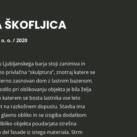
A ŠKOFLJICA
 o. o. / 2020
 Ljubljanskega barja stoji zanimiva in
no privlačna “skulptura”, znotraj katere se
derno zasnovan dom z lastnim bazenom.
ilo pri oblikovanju objekta je bila želja
 katerem se bosta lastnika vse leto
ot na razkošnem dopustu. Stavba ima
 glavno obliko in se izogiba dodatkom
bliko objekta poudarjata strešna
 del fasade iz istega materiala. Strm